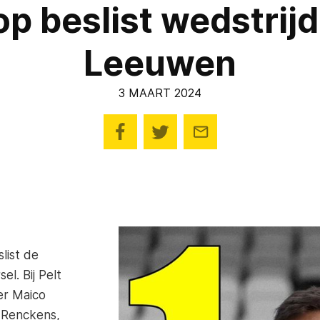
p beslist wedstrij
Leeuwen
3 MAART 2024
list de
l. Bij Pelt
er Maico
s Renckens,