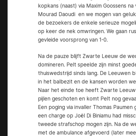
kopkans (naast) via Maxim Goossens na v
Mourad Daoudi en we mogen van geluk
de bezoekers de enkele serieuze mogel
op keer de nek omwringen. We gaan ru
gevleide voorsprong van 1-0.
Na de pauze blijft Zwarte Leeuw de wed
domineren. Pelt speelde zijn minst goed
thuiswedstrijd sinds lang. De Leeuwen b
in het balbezit en de kansen worden we
Naar het einde toe heeft Zwarte Leeuw 
pijlen geschoten en komt Pelt nog gevaar
Een poging via invaller Thomas Paumen 
een charge op Joël Di Biniamu had miss
tweede strafschop mogen zijn. Na de wed
met de ambulance afgevoerd (later meer