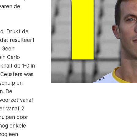
waren de
jd. Drukt de
dat resulteert
. Geen
ein Carlo
knalt de 1-0 in
 Ceusters was
 schulp en
n. De
 voorzet vanaf
er vanaf 2
kruipen door
 nog enkele
 nog een