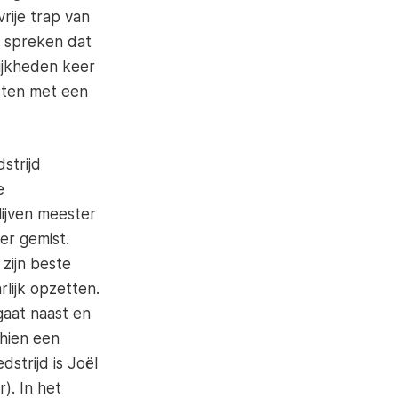
rije trap van
 spreken dat
ijkheden keer
sten met een
strijd
e
lijven meester
er gemist.
zijn beste
lijk opzetten.
gaat naast en
chien een
strijd is Joël
). In het