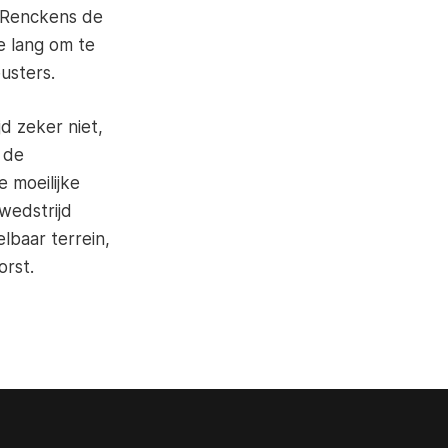
js Renckens de
e lang om te
eusters.
jd zeker niet,
 de
 moeilijke
 wedstrijd
lbaar terrein,
horst.