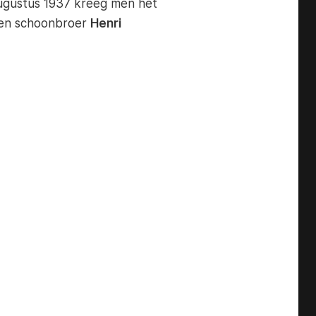
ugustus 1937 kreeg men het
en schoonbroer
Henri