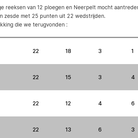
e reeksen van 12 ploegen en Neerpelt mocht aantreden
n zesde met 25 punten uit 22 wedstrijden.
ikking die we terugvonden :
22
18
3
1
22
15
3
4
22
12
4
6
22
13
6
3