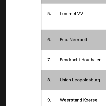
5.
Lommel VV
6.
Esp. Neerpelt
7.
Eendracht Houthalen
8.
Union Leopoldsburg
9.
Weerstand Koersel