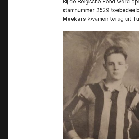
Bij de Belgische Bond werd o
stamnummer 2529 toebedeeld.
Meekers
kwamen terug uit Tub