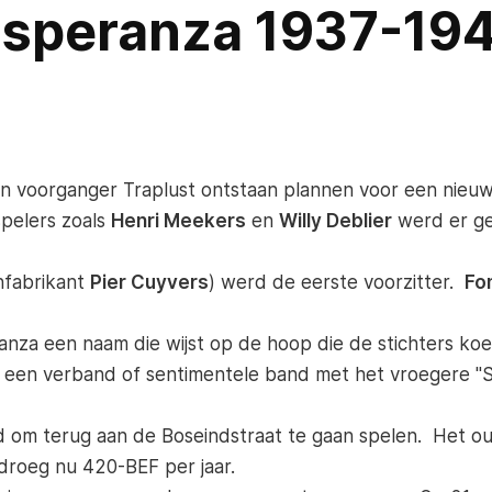
speranza 1937-19
ijn voorganger Traplust ontstaan plannen voor een nieuw
spelers zoals
Henri Meekers
en
Willy Deblier
werd er ge
nfabrikant
Pier Cuyvers
) werd de eerste voorzitter.
Fo
nza een naam die wijst op de hoop die de stichters ko
 een verband of sentimentele band met het vroegere "Sp
 om terug aan de Boseindstraat te gaan spelen. Het ou
edroeg nu 420-BEF per jaar.